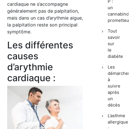
P :
cardiaque ne s’accompagne
un
généralement pas de palpitation,
cannabino
mais dans un cas d’arythmie aigue,
prometteu
la palpitation reste son principal
Tout
symptôme.
savoir
Les différentes
sur
le
causes
diabète
d’arythmie
Les
démarche
cardiaque :
à
suivre
après
un
décès
L’asthme
allergique
: