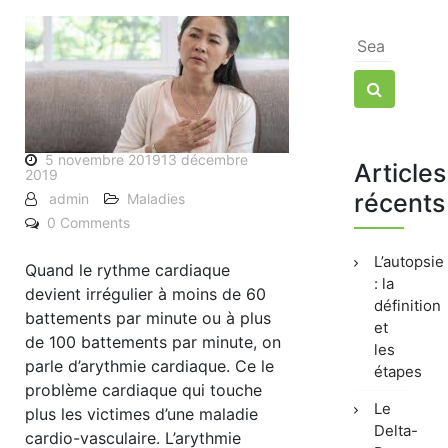
Search
for:
Search
5 novembre 201913 décembre
Articles
2019
récents
admin
Maladies
0 Comments
L’autopsie
Quand le rythme cardiaque
: la
devient irrégulier à moins de 60
définition
battements par minute ou à plus
et
de 100 battements par minute, on
les
parle d’arythmie cardiaque. Ce le
étapes
problème cardiaque qui touche
Le
plus les victimes d’une maladie
Delta-
cardio-vasculaire. L’arythmie