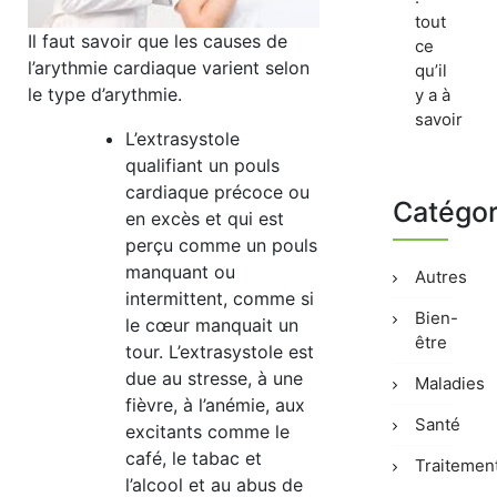
tout
Il faut savoir que les causes de
ce
l’arythmie cardiaque varient selon
qu’il
le type d’arythmie.
y a à
savoir
L’extrasystole
qualifiant un pouls
cardiaque précoce ou
Catégor
en excès et qui est
perçu comme un pouls
manquant ou
Autres
intermittent, comme si
Bien-
le cœur manquait un
être
tour. L’extrasystole est
due au stresse, à une
Maladies
fièvre, à l’anémie, aux
Santé
excitants comme le
café, le tabac et
Traitemen
l’alcool et au abus de