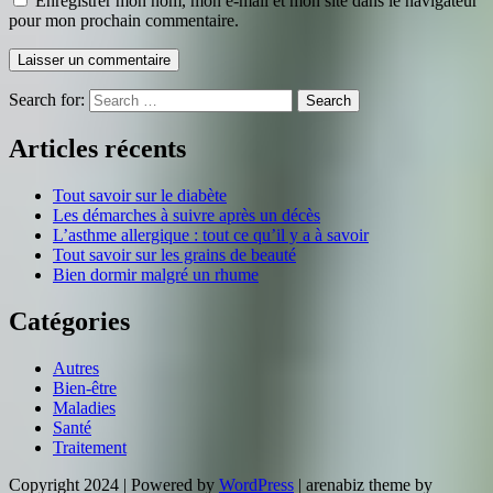
Enregistrer mon nom, mon e-mail et mon site dans le navigateur
pour mon prochain commentaire.
Search for:
Search
Articles récents
Tout savoir sur le diabète
Les démarches à suivre après un décès
L’asthme allergique : tout ce qu’il y a à savoir
Tout savoir sur les grains de beauté
Bien dormir malgré un rhume
Catégories
Autres
Bien-être
Maladies
Santé
Traitement
Copyright 2024 | Powered by
WordPress
| arenabiz theme by