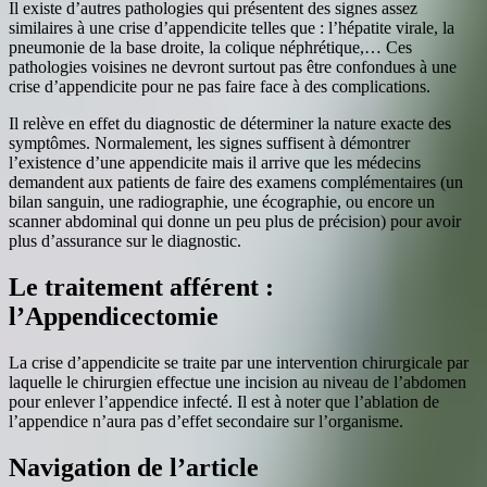
Il existe d’autres pathologies qui présentent des signes assez
similaires à une crise d’appendicite telles que : l’hépatite virale, la
pneumonie de la base droite, la colique néphrétique,… Ces
pathologies voisines ne devront surtout pas être confondues à une
crise d’appendicite pour ne pas faire face à des complications.
Il relève en effet du diagnostic de déterminer la nature exacte des
symptômes. Normalement, les signes suffisent à démontrer
l’existence d’une appendicite mais il arrive que les médecins
demandent aux patients de faire des examens complémentaires (un
bilan sanguin, une radiographie, une écographie, ou encore un
scanner abdominal qui donne un peu plus de précision) pour avoir
plus d’assurance sur le diagnostic.
Le traitement afférent :
l’Appendicectomie
La crise d’appendicite se traite par une intervention chirurgicale par
laquelle le chirurgien effectue une incision au niveau de l’abdomen
pour enlever l’appendice infecté. Il est à noter que l’ablation de
l’appendice n’aura pas d’effet secondaire sur l’organisme.
Navigation de l’article