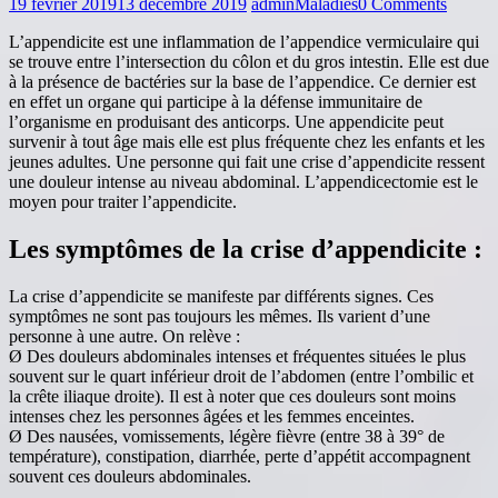
19 février 201913 décembre 2019
admin
Maladies
0 Comments
L’appendicite est une inflammation de l’appendice vermiculaire qui
se trouve entre l’intersection du côlon et du gros intestin. Elle est due
à la présence de bactéries sur la base de l’appendice. Ce dernier est
en effet un organe qui participe à la défense immunitaire de
l’organisme en produisant des anticorps. Une appendicite peut
survenir à tout âge mais elle est plus fréquente chez les enfants et les
jeunes adultes. Une personne qui fait une crise d’appendicite ressent
une douleur intense au niveau abdominal. L’appendicectomie est le
moyen pour traiter l’appendicite.
Les symptômes de la crise d’appendicite :
La crise d’appendicite se manifeste par différents signes. Ces
symptômes ne sont pas toujours les mêmes. Ils varient d’une
personne à une autre. On relève :
Ø Des douleurs abdominales intenses et fréquentes situées le plus
souvent sur le quart inférieur droit de l’abdomen (entre l’ombilic et
la crête iliaque droite). Il est à noter que ces douleurs sont moins
intenses chez les personnes âgées et les femmes enceintes.
Ø Des nausées, vomissements, légère fièvre (entre 38 à 39° de
température), constipation, diarrhée, perte d’appétit accompagnent
souvent ces douleurs abdominales.